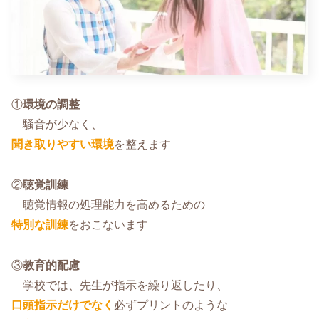
①
環境の調整
騒音が少なく、
聞き取りやすい環境
を整えます
②
聴覚訓練
聴覚情報の処理能力を高めるための
特別な訓練
をおこないます
③
教育的配慮
学校では、先生が指示を繰り返したり、
口頭指示だけでなく
必ずプリントのような