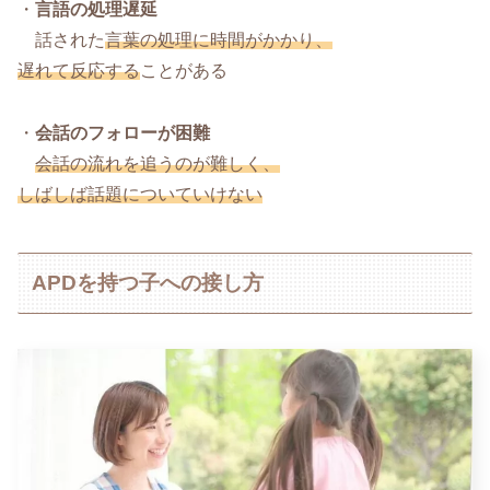
・
言語の処理遅延
話された
言葉の処理に時間がかかり、
遅れて反応する
ことがある
・
会話のフォローが困難
会話の流れを追うのが難しく、
しばしば話題についていけない
APDを持つ子への接し方