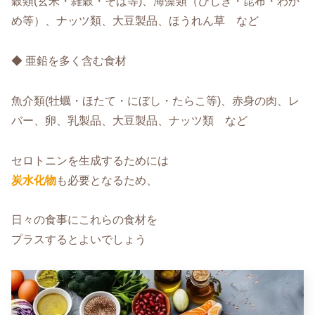
穀類(玄米・雑穀・そば等)、海藻類（ひじき・昆布・わか
め等）、ナッツ類、大豆製品、ほうれん草 など
◆ 亜鉛を多く含む食材
魚介類(牡蠣・ほたて・にぼし・たらこ等)、赤身の肉、レ
バー、卵、乳製品、大豆製品、ナッツ類 など
セロトニンを生成するためには
炭水化物
も必要となるため、
日々の食事にこれらの食材を
プラスするとよいでしょう